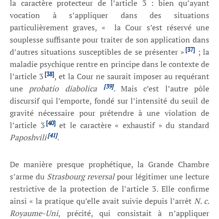
la caractère protecteur de l’article 3 : bien qu’ayant
vocation à s’appliquer dans des situations
particulièrement graves, « la Cour s’est réservé une
souplesse suffisante pour traiter de son application dans
[37]
d’autres situations susceptibles de se présenter »
; la
maladie psychique rentre en principe dans le contexte de
[38]
l’article 3
, et la Cour ne saurait imposer au requérant
[39]
une
probatio diabolica
. Mais c’est l’autre pôle
discursif qui l’emporte, fondé sur l’intensité du seuil de
gravité nécessaire pour prétendre à une violation de
[40]
l’article 3
et le caractère « exhaustif » du standard
[41]
Paposhvili
.
De manière presque prophétique, la Grande Chambre
s’arme du
Strasbourg reversal
pour légitimer une lecture
restrictive de la protection de l’article 3. Elle confirme
ainsi « la pratique qu’elle avait suivie depuis l’arrêt
N. c.
Royaume-Uni
, précité, qui consistait à n’appliquer