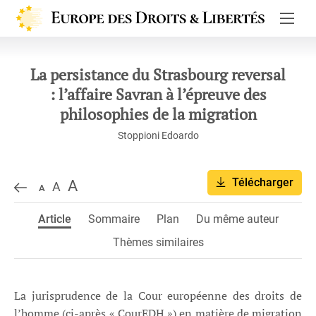
Europe de
La persistance du Strasbourg reversal
: l’affaire Savran à l’épreuve des
philosophies de la migration
Stoppioni Edoardo
Télécharger
A
A
A
Article
Sommaire
Plan
Du même auteur
Thèmes similaires
La jurisprudence de la Cour européenne des droits de
l’homme (ci-après « CourEDH ») en matière de migration