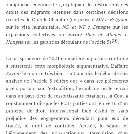
« approche sédentariste », expliquant les restrictions des
droits des migrants retenues dans certaines décisions
récentes de Grande Chambre (on pense à
MN c. Belgique
sur le visa humanitaire,
ND et NT c. Espagne
sur les
expulsions collectives ou encore
Ilias et Ahmed c.
[13]
Hongrie
sur les garanties découlant de l’article 5)
.
La jurisprudence de 2021 en matière migratoire continue
à entretenir cette morphologie argumentative. L’affaire
Savran
le montre très bien : la Cour, dès le début de son
analyse de l’article 3 réitère que « dans ses précédents
arrêts portant sur l’extradition, l’expulsion ou le renvoi
dans un pays tiers de ressortissants étrangers, la Cour a
constamment dit que les États parties ont, en vertu d’un
principe de droit international bien établi et sans
préjudice des engagements découlant pour eux de
traités, le droit de contrôler l’entrée, le séjour et
l’éloignement des non-nationaux. L’expulsion d’un