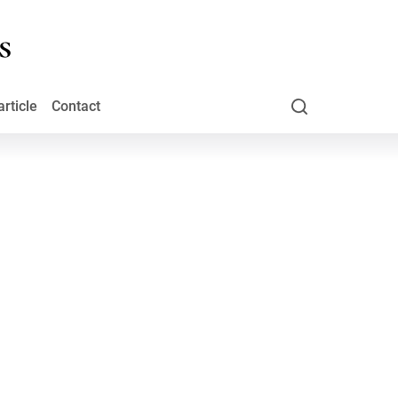
Europe des Droits &amp; Libertés
rticle
Contact